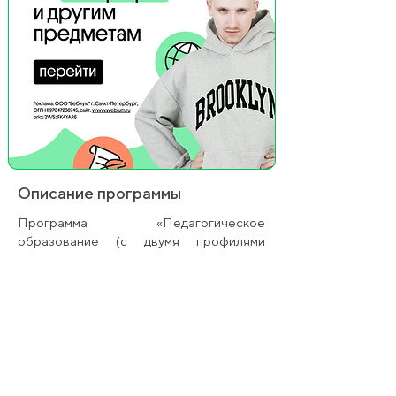
Описание программы
Программа «Педагогическое
образование (с двумя профилями
подготовки») предоставляет
возможность получить квалификацию
по двум предметным направлениям.
Студенты осваивают методики
преподавания двух дисциплин, что
расширяет их профессиональные
возможности. Учебный план насыщен
практикой в школах, тренингами и