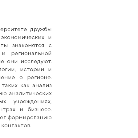
верситете дружбы
 экономических и
нты знакомятся с
 и региональной
ые они исследуют.
логии, истории и
ление о регионе.
 таких как анализ
тию аналитических
ых учреждениях,
нтрах и бизнесе.
вует формированию
контактов.