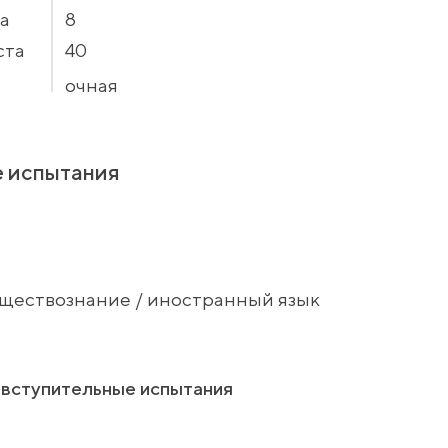
а
8
ста
40
очная
 испытания
бществознание / иностранный язык
вступительные испытания