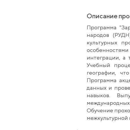
Описание пр
Программа "За
народов (РУДН
культурных пр
особенностям
интеграции, а 
Учебный проце
географии, чт
Программа акце
данных и прове
навыков. Вып
международных
Обучение прохо
межкультурной 