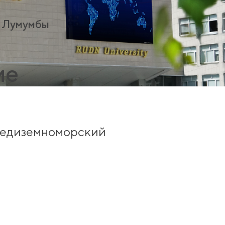
а Лумумбы
ие
редиземноморский