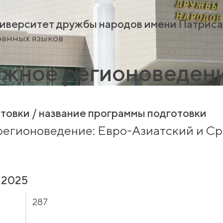
иверситет дружбы народов имени Патрис
ранных языков
жное регионоведен
товки / название программы подготовки
регионоведение: Евро-Азиатский и С
 2025
287