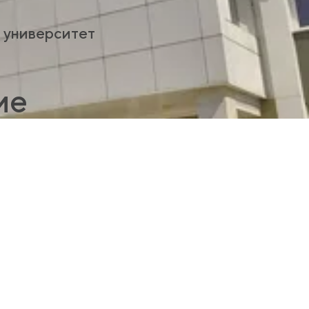
 университет
ие