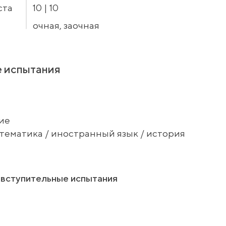
ста
10 | 10
очная, заочная
 испытания
ие
атематика / иностранный язык / история
вступительные испытания