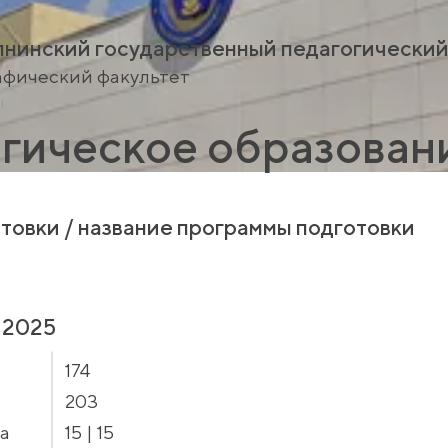
нинский государственный педагогический
афический факультет
ы
гическое образован
товки / название программы подготовки
 2025
174
203
а
15 | 15