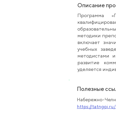
Описание пр
Программа «П
квалифицирова
образовательн
методики препо
включает знач
учебных завед
методистами и
развитие комм
уделяется инди
Полезные ссы
Набережно-Челни
https://tatngpi.r