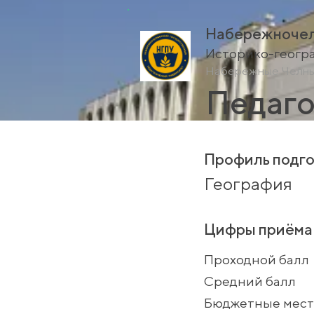
Набережночел
Историко-геогр
Набережные Челн
Педаго
Профиль подго
География
Цифры приёма
Проходной балл
Средний балл
Бюджетные мест