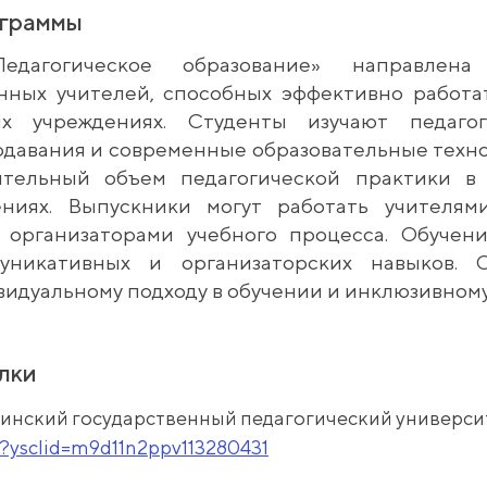
ограммы
едагогическое образование» направлена
нных учителей, способных эффективно работа
ых учреждениях. Студенты изучают педагог
давания и современные образовательные техн
ительный объем педагогической практики в
ениях. Выпускники могут работать учителями
 организаторами учебного процесса. Обучен
уникативных и организаторских навыков. 
видуальному подходу в обучении и инклюзивном
лки
нский государственный педагогический университ
u/?ysclid=m9d11n2ppv113280431